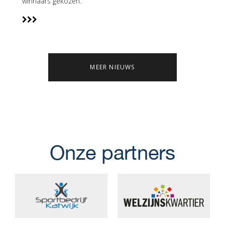
winnaars gekozen.
MEER NIEUWS
Onze partners