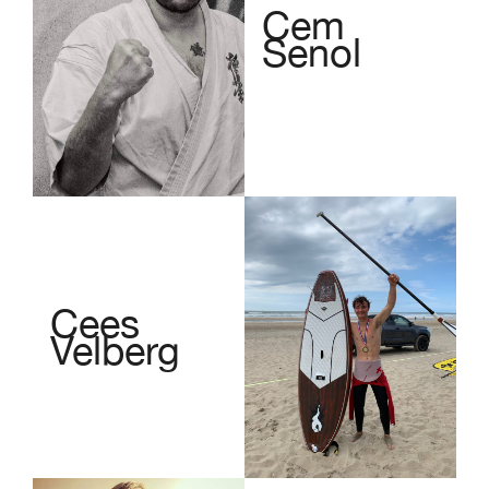
Cem
Senol
Cees
Velberg