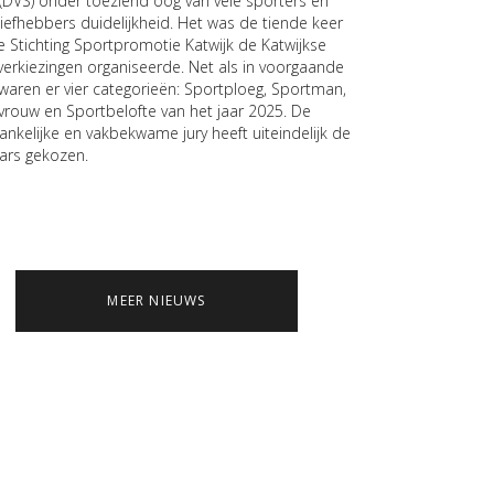
 (DVS) onder toeziend oog van vele sporters en
liefhebbers duidelijkheid. Het was de tiende keer
e Stichting Sportpromotie Katwijk de Katwijkse
verkiezingen organiseerde. Net als in voorgaande
 waren er vier categorieën: Sportploeg, Sportman,
vrouw en Sportbelofte van het jaar 2025. De
ankelijke en vakbekwame jury heeft uiteindelijk de
ars gekozen.
MEER NIEUWS