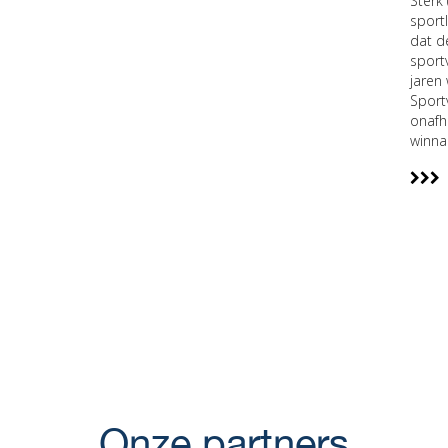
Sterk
sport
dat d
sport
jaren
Sport
onafh
winna
Onze partners