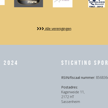
Alle verenigingen
k 2024
Stichting Spo
RSIN/fiscaal nummer:
856836
Postadres:
Kagerweide 11,
2172 HT
Sassenheim