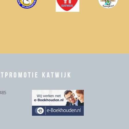
rtpromotie Katwijk
485