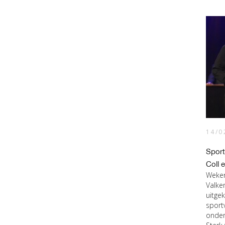
14/0
Sport
Coll 
Weken
Valke
uitge
sport
onder