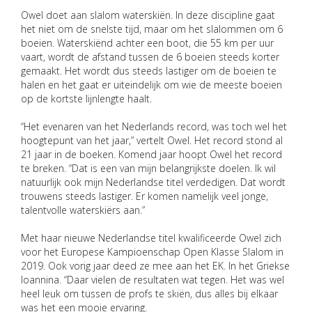
Owel doet aan slalom waterskiën. In deze discipline gaat
het niet om de snelste tijd, maar om het slalommen om 6
boeien. Waterskiënd achter een boot, die 55 km per uur
vaart, wordt de afstand tussen de 6 boeien steeds korter
gemaakt. Het wordt dus steeds lastiger om de boeien te
halen en het gaat er uiteindelijk om wie de meeste boeien
op de kortste lijnlengte haalt.
“Het evenaren van het Nederlands record, was toch wel het
hoogtepunt van het jaar,” vertelt Owel. Het record stond al
21 jaar in de boeken. Komend jaar hoopt Owel het record
te breken. “Dat is een van mijn belangrijkste doelen. Ik wil
natuurlijk ook mijn Nederlandse titel verdedigen. Dat wordt
trouwens steeds lastiger. Er komen namelijk veel jonge,
talentvolle waterskiërs aan.”
Met haar nieuwe Nederlandse titel kwalificeerde Owel zich
voor het Europese Kampioenschap Open Klasse Slalom in
2019. Ook vorig jaar deed ze mee aan het EK. In het Griekse
Ioannina. “Daar vielen de resultaten wat tegen. Het was wel
heel leuk om tussen de profs te skiën, dus alles bij elkaar
was het een mooie ervaring.