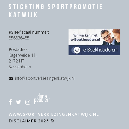
Stichting Sportpromotie
Katwijk
RSIN/fiscaal nummer:
856836485
Postadres:
Kagerweide 11,
2172 HT
Sassenheim
info@sportverkiezingenkatwijk.nl
WWW.SPORTVERKIEZINGENKATWIJK.NL
DISCLAIMER
2026 ©