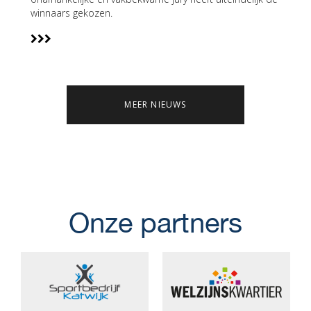
winnaars gekozen.
MEER NIEUWS
Onze partners