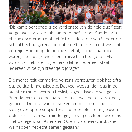
“Dit kampioenschap is de verdienste van de hele club,” zegt
Vergouwen. “Als ik denk aan de benefiet voor Sander, zijn
afscheidsceremonie of het feit dat de vader van Sander de
schaal heeft uitgereikt: de club heeft laten zien dat we echt
één zijn. Hoe hoog de hobbels het afgelopen jaar ook
waren, uiteindelijk overheerst misschien het goede. Als
voorzitter heb ik echt gemerkt dat je niet alleen staat.
Iedereen wilde zijn steentje bijdragen.”
Die mentaliteit kenmerkte volgens Vergouwen ook het elftal
dat de titel binnensleepte. Dat veel wedstrijden pas in de
laatste minuten werden beslist, is geen kwestie van geluk.
“Van de eerste tot de laatste minuut was het elftal volledig
gefocust. De drive van de spelers en de technische staf
sloeg over op de supporters. Iedereen bleef er in geloven,
ook als het even wat minder ging. Ik vergeleek ons wel eens
met de legers van Asterix en Obelix: de onverschrokkenen.
We hebben het echt samen gedaan.”