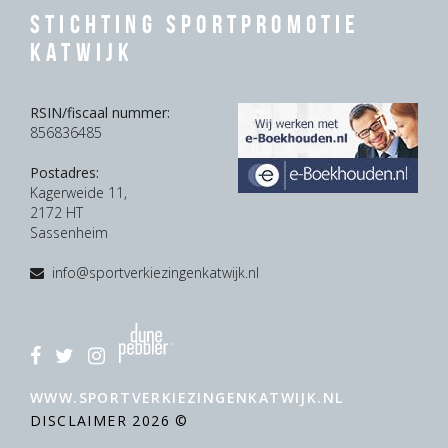
Stichting Sportpromotie
Katwijk
RSIN/fiscaal nummer:
856836485
Postadres:
Kagerweide 11,
2172 HT
Sassenheim
info@sportverkiezingenkatwijk.nl
WWW.SPORTVERKIEZINGENKATWIJK.NL
DISCLAIMER
2026 ©