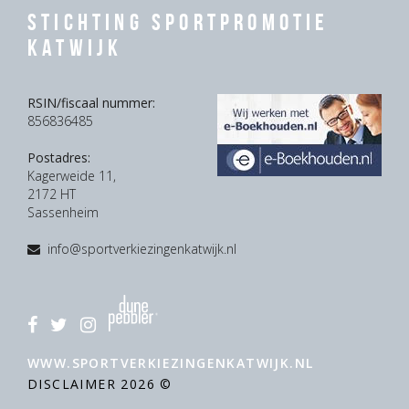
Stichting Sportpromotie
Katwijk
RSIN/fiscaal nummer:
856836485
Postadres:
Kagerweide 11,
2172 HT
Sassenheim
info@sportverkiezingenkatwijk.nl
WWW.SPORTVERKIEZINGENKATWIJK.NL
DISCLAIMER
2026 ©