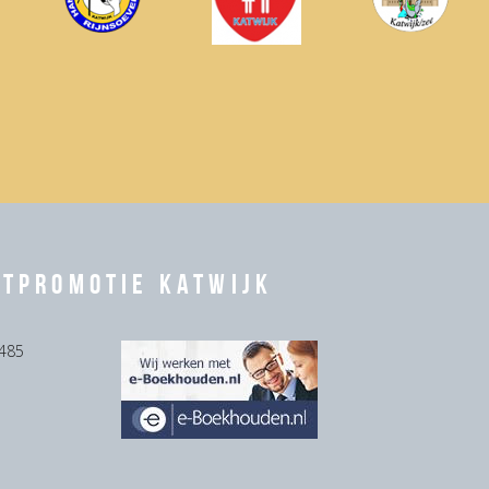
rtpromotie Katwijk
485