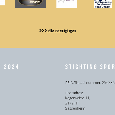
Alle verenigingen
k 2024
Stichting Spo
RSIN/fiscaal nummer:
856836
Postadres:
Kagerweide 11,
2172 HT
Sassenheim