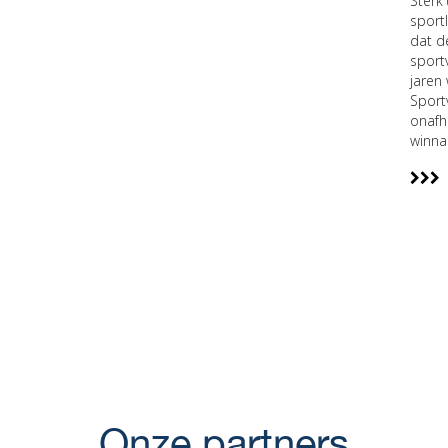
Sterk
sport
dat d
sport
jaren
Sport
onafh
winna
Onze partners