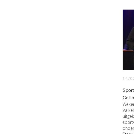
14/0
Sport
Coll 
Weken
Valke
uitge
sport
onder