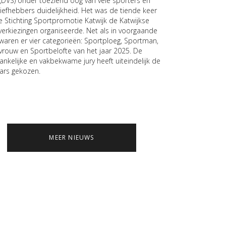
 (DVS) onder toeziend oog van vele sporters en
liefhebbers duidelijkheid. Het was de tiende keer
e Stichting Sportpromotie Katwijk de Katwijkse
verkiezingen organiseerde. Net als in voorgaande
 waren er vier categorieën: Sportploeg, Sportman,
vrouw en Sportbelofte van het jaar 2025. De
ankelijke en vakbekwame jury heeft uiteindelijk de
ars gekozen.
MEER NIEUWS