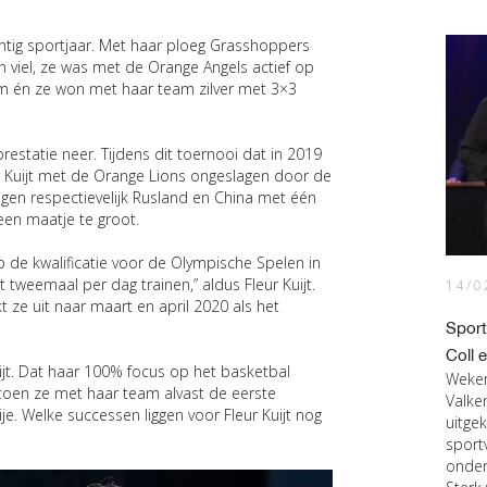
achtig sportjaar. Met haar ploeg Grasshoppers
n viel, ze was met de Orange Angels actief op
 én ze won met haar team zilver met 3×3
restatie neer. Tijdens dit toernooi dat in 2019
r Kuijt met de Orange Lions ongeslagen door de
egen respectievelijk Rusland en China met één
 een maatje te groot.
op de kwalificatie voor de Olympische Spelen in
tweemaal per dag trainen,” aldus Fleur Kuijt.
14/0
jkt ze uit naar maart en april 2020 als het
Sport
Coll 
uijt. Dat haar 100% focus op het basketbal
Weken
oen ze met haar team alvast de eerste
Valke
je. Welke successen liggen voor Fleur Kuijt nog
uitge
sport
onder