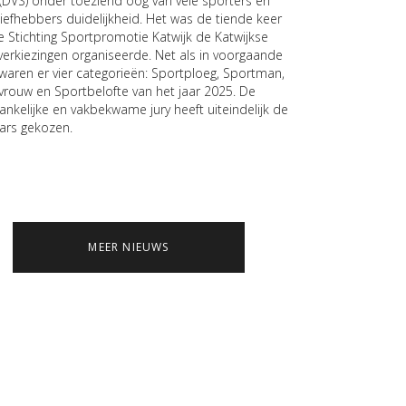
 (DVS) onder toeziend oog van vele sporters en
liefhebbers duidelijkheid. Het was de tiende keer
e Stichting Sportpromotie Katwijk de Katwijkse
verkiezingen organiseerde. Net als in voorgaande
 waren er vier categorieën: Sportploeg, Sportman,
vrouw en Sportbelofte van het jaar 2025. De
ankelijke en vakbekwame jury heeft uiteindelijk de
ars gekozen.
MEER NIEUWS