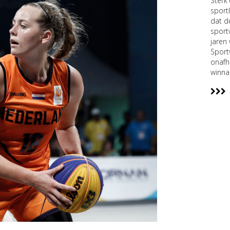
Sterk
sport
dat d
sport
jaren
Sport
onafh
winna