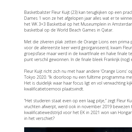
Basketbalster Fleur Kuijt (23) kan terugkijken op een pr
Dames 1 won ze het afgelopen jaar alles wat er te winne
het WK 3×3 Basketbal op het Museumplein in Amsterdam
basketbal op de World Beach Games in Qatar.
Met die zilveren plak zetten de Orange Lions een prima p
voor de allereerste keer werd georganiseerd, kwam Fleu
groepsfase maar werd in de kwartfinale en halve finale t
punt verschil gewonnen. In de finale bleek Frankrijk (nog)
Fleur Kuijt richt zich nu met haar andere ‘Orange Lions’ 
Tokyo 2020. “Ik doorloop nu een fulltime programma met 
Het is duidelijk waar haar focus ligt en vol verwachting ki
kwalificatietoernooi plaatsvindt.
“Het studeren staat even op een laag pitje,” zegt Fleur K
vruchten afwerpt, werd ook in november 2019 bewezen t
kwalificatiewedstrijd voor het EK in 2021 won van Hongari
in het verschiet?