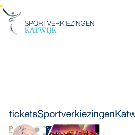
Menu
ticketsSportverkiezingenKatw