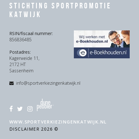
Stichting Sportpromotie
Katwijk
RSIN/fiscaal nummer:
856836485
Postadres:
Kagerweide 11,
2172 HT
Sassenheim
info@sportverkiezingenkatwijk.nl
WWW.SPORTVERKIEZINGENKATWIJK.NL
DISCLAIMER
2026 ©