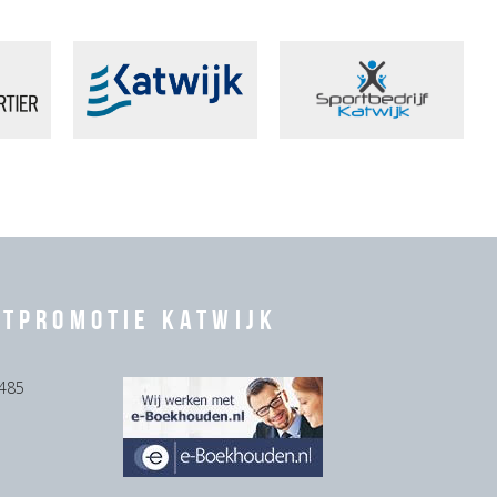
rtpromotie Katwijk
485