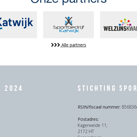
Alle partners
k 2024
Stichting Spo
RSIN/fiscaal nummer:
856836
Postadres:
Kagerweide 11,
2172 HT