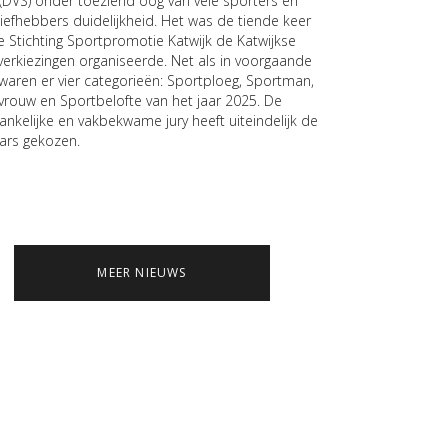
 (DVS) onder toeziend oog van vele sporters en
liefhebbers duidelijkheid. Het was de tiende keer
e Stichting Sportpromotie Katwijk de Katwijkse
verkiezingen organiseerde. Net als in voorgaande
 waren er vier categorieën: Sportploeg, Sportman,
vrouw en Sportbelofte van het jaar 2025. De
ankelijke en vakbekwame jury heeft uiteindelijk de
ars gekozen.
MEER NIEUWS