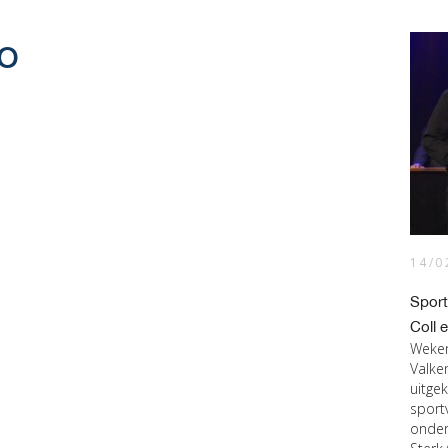
o
14/0
Sport
Coll 
Weken
Valke
uitge
sport
onder