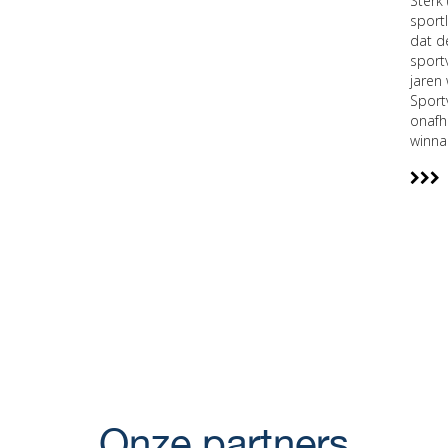
Sterk
sport
dat d
sport
jaren
Sport
onafh
winna
Onze partners