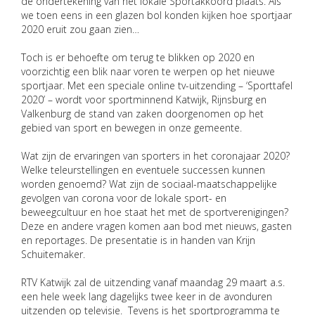
de ondertekening van het lokale Sportakkoord plaats. Als
we toen eens in een glazen bol konden kijken hoe sportjaar
2020 eruit zou gaan zien…
Toch is er behoefte om terug te blikken op 2020 en
voorzichtig een blik naar voren te werpen op het nieuwe
sportjaar. Met een speciale online tv-uitzending – ‘Sporttafel
2020’ – wordt voor sportminnend Katwijk, Rijnsburg en
Valkenburg de stand van zaken doorgenomen op het
gebied van sport en bewegen in onze gemeente.
Wat zijn de ervaringen van sporters in het coronajaar 2020?
Welke teleurstellingen en eventuele successen kunnen
worden genoemd? Wat zijn de sociaal-maatschappelijke
gevolgen van corona voor de lokale sport- en
beweegcultuur en hoe staat het met de sportverenigingen?
Deze en andere vragen komen aan bod met nieuws, gasten
en reportages. De presentatie is in handen van Krijn
Schuitemaker.
RTV Katwijk zal de uitzending vanaf maandag 29 maart a.s.
een hele week lang dagelijks twee keer in de avonduren
uitzenden op televisie. Tevens is het sportprogramma te