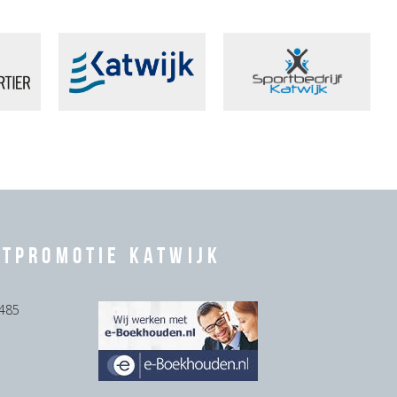
rtpromotie Katwijk
485