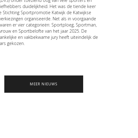
 (DVS) onder toeziend oog van vele sporters en
liefhebbers duidelijkheid. Het was de tiende keer
e Stichting Sportpromotie Katwijk de Katwijkse
verkiezingen organiseerde. Net als in voorgaande
 waren er vier categorieën: Sportploeg, Sportman,
vrouw en Sportbelofte van het jaar 2025. De
ankelijke en vakbekwame jury heeft uiteindelijk de
ars gekozen.
MEER NIEUWS