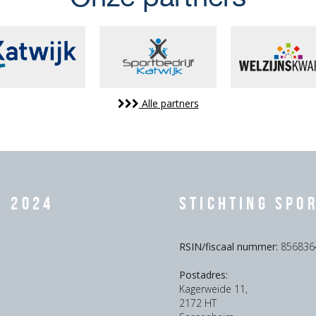
Alle partners
k 2024
Stichting Spo
RSIN/fiscaal nummer:
856836
Postadres:
Kagerweide 11,
2172 HT