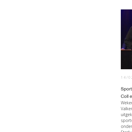
14/0
Sport
Coll 
Weken
Valke
uitge
sport
onder