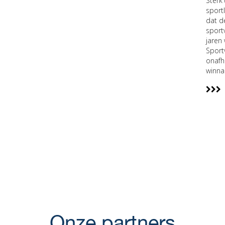
Sterk
sport
dat d
sport
jaren
Sport
onafh
winna
Onze partners