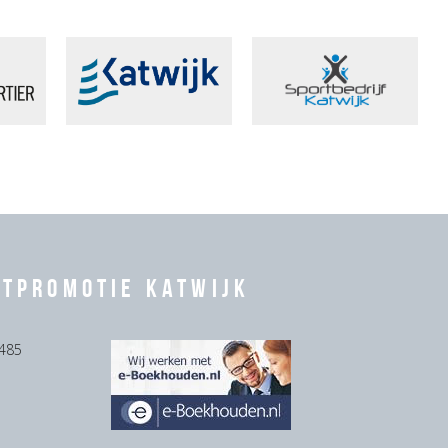
rtpromotie Katwijk
485