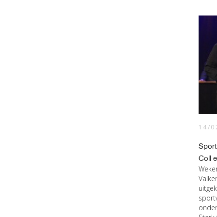
14/0
Sport
Coll 
Weken
Valke
uitge
sport
onder