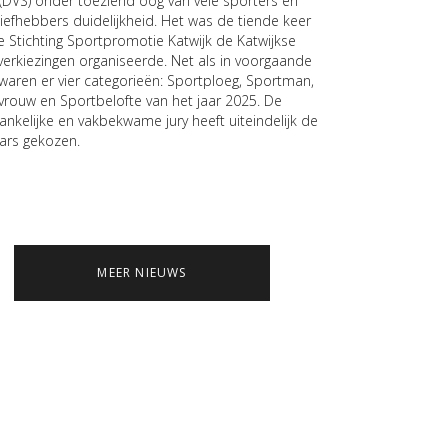
 (DVS) onder toeziend oog van vele sporters en
liefhebbers duidelijkheid. Het was de tiende keer
e Stichting Sportpromotie Katwijk de Katwijkse
verkiezingen organiseerde. Net als in voorgaande
 waren er vier categorieën: Sportploeg, Sportman,
vrouw en Sportbelofte van het jaar 2025. De
ankelijke en vakbekwame jury heeft uiteindelijk de
ars gekozen.
MEER NIEUWS