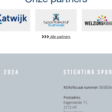
Alle partners
k 2024
Stichting Spo
RSIN/fiscaal nummer:
856836
Postadres:
Kagerweide 11,
2172 HT