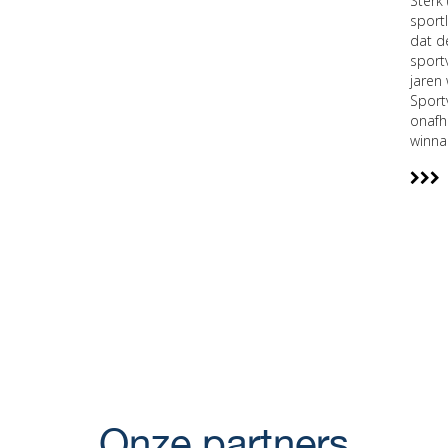
Sterk
sport
dat d
sport
jaren
Sport
onafh
winna
Onze partners