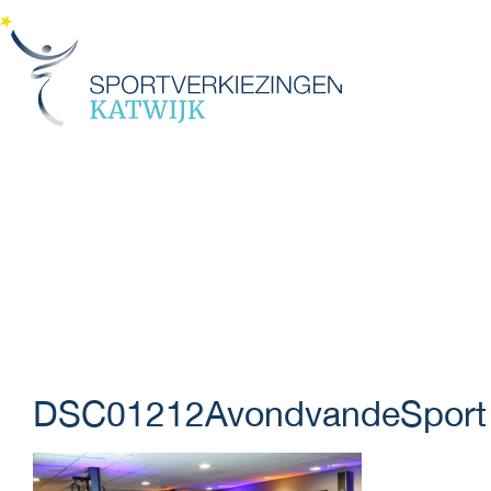
Menu
DSC01212AvondvandeSport