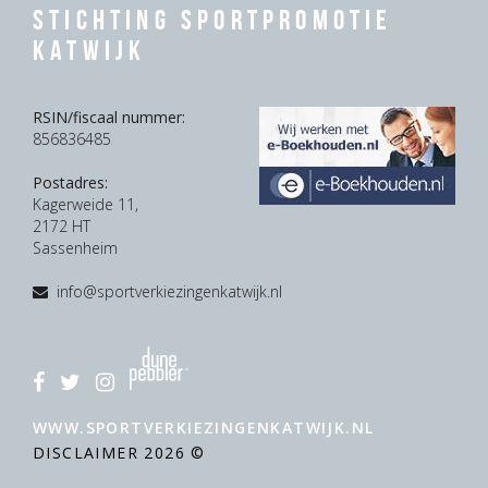
Stichting Sportpromotie
Katwijk
RSIN/fiscaal nummer:
856836485
Postadres:
Kagerweide 11,
2172 HT
Sassenheim
info@sportverkiezingenkatwijk.nl
WWW.SPORTVERKIEZINGENKATWIJK.NL
DISCLAIMER
2026 ©