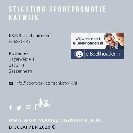
Stichting Sportpromotie
Katwijk
RSIN/fiscaal nummer:
856836485
Postadres:
Kagerweide 11,
2172 HT
Sassenheim
info@sportverkiezingenkatwijk.nl
WWW.SPORTVERKIEZINGENKATWIJK.NL
DISCLAIMER
2026 ©