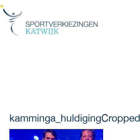
Menu
kamminga_huldigingCroppe