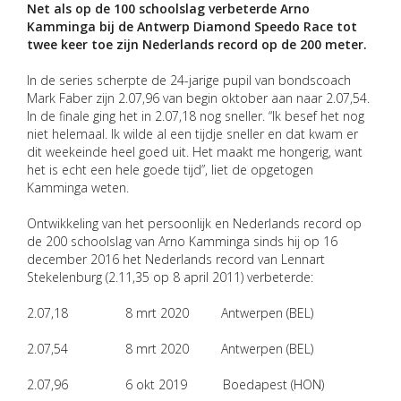
Net als op de 100 schoolslag verbeterde Arno
Kamminga bij de Antwerp Diamond Speedo Race tot
twee keer toe zijn Nederlands record op de 200 meter.
In de series scherpte de 24-jarige pupil van bondscoach
Mark Faber zijn 2.07,96 van begin oktober aan naar 2.07,54.
In de finale ging het in 2.07,18 nog sneller. “Ik besef het nog
niet helemaal. Ik wilde al een tijdje sneller en dat kwam er
dit weekeinde heel goed uit. Het maakt me hongerig, want
het is echt een hele goede tijd”, liet de opgetogen
Kamminga weten.
Ontwikkeling van het persoonlijk en Nederlands record op
de 200 schoolslag van Arno Kamminga sinds hij op 16
december 2016 het Nederlands record van Lennart
Stekelenburg (2.11,35 op 8 april 2011) verbeterde:
2.07,18 8 mrt 2020 Antwerpen (BEL)
2.07,54 8 mrt 2020 Antwerpen (BEL)
2.07,96 6 okt 2019 Boedapest (HON)